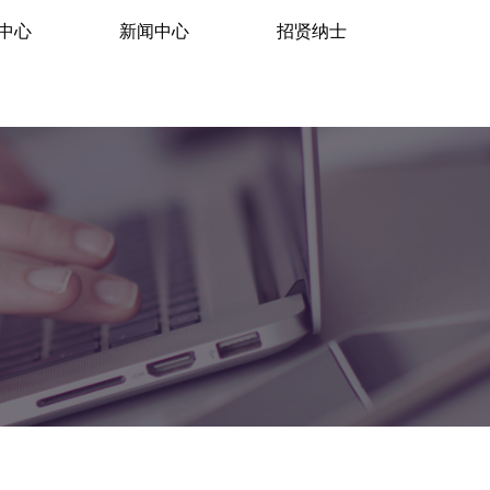
中心
新闻中心
招贤纳士